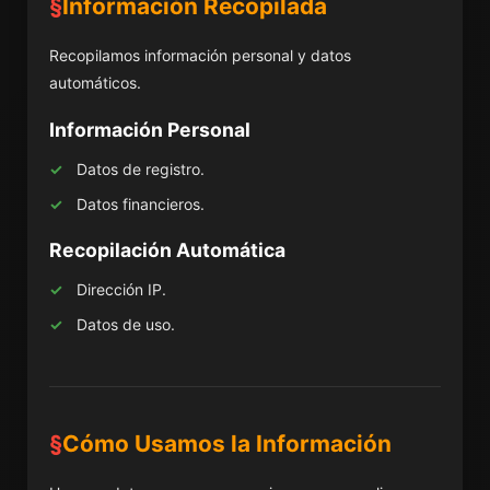
Información Recopilada
Recopilamos información personal y datos
automáticos.
Información Personal
Datos de registro.
Datos financieros.
Recopilación Automática
Dirección IP.
Datos de uso.
Cómo Usamos la Información