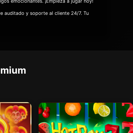
uegos emocionantes. ¡Empieza a jugar hoy!
 auditado y soporte al cliente 24/7. Tu
remium