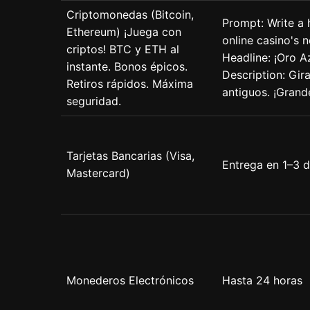
Criptomonedas (Bitcoin,
Prompt: Write a 
Ethereum) ¡Juega con
online casino's 
criptos! BTC y ETH al
Headline: ¡Oro 
instante. Bonos épicos.
Description: Gir
Retiros rápidos. Máxima
antiguos. ¡Grand
seguridad.
Tarjetas Bancarias (Visa,
Entrega en 1–3 d
Mastercard)
Monederos Electrónicos
Hasta 24 horas