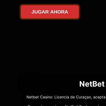
JUGAR AHORA
NetBet
Netbet Casino: Licencia de Curaçao, acept