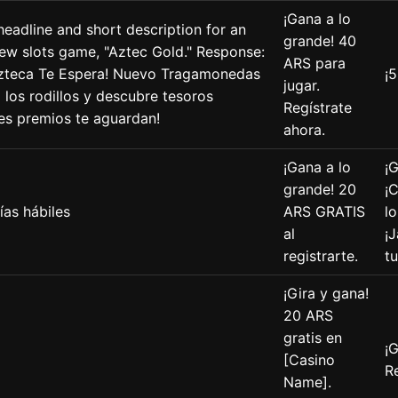
¡Gana a lo
headline and short description for an
grande! 40
new slots game, "Aztec Gold." Response:
ARS para
Azteca Te Espera! Nuevo Tragamonedas
¡
jugar.
a los rodillos y descubre tesoros
Regístrate
es premios te aguardan!
ahora.
¡Gana a lo
¡
grande! 20
¡C
ías hábiles
ARS GRATIS
lo
al
¡J
registrarte.
t
¡Gira y gana!
20 ARS
gratis en
¡
[Casino
Re
Name].