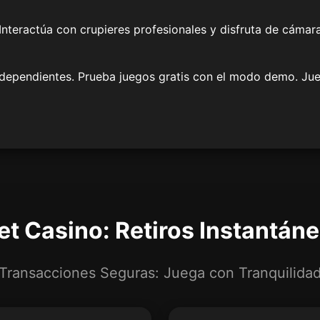
Interactúa con crupieres profesionales y disfruta de cámar
independientes. Prueba juegos gratis con el modo demo. Jue
t Casino: Retiros Instantán
Transacciones Seguras: Juega con Tranquilida