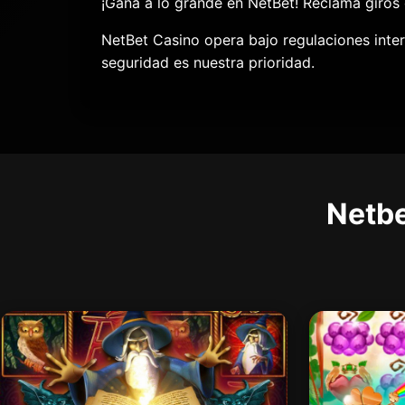
¡Gana a lo grande en NetBet! Reclama giros
NetBet Casino opera bajo regulaciones inter
seguridad es nuestra prioridad.
Netbe