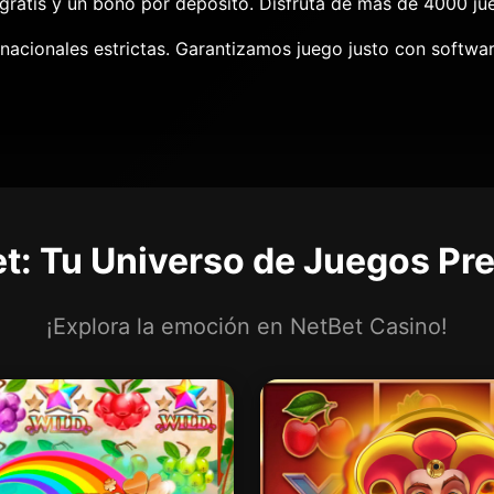
 gratis y un bono por depósito. Disfruta de más de 4000 j
nacionales estrictas. Garantizamos juego justo con software
t: Tu Universo de Juegos P
¡Explora la emoción en NetBet Casino!