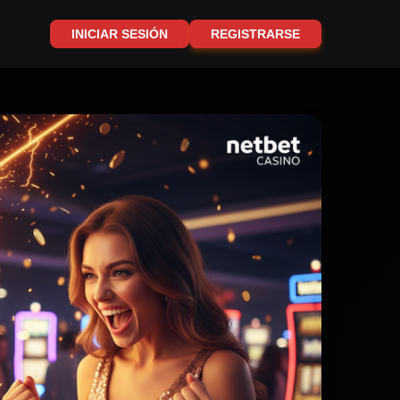
INICIAR SESIÓN
REGISTRARSE