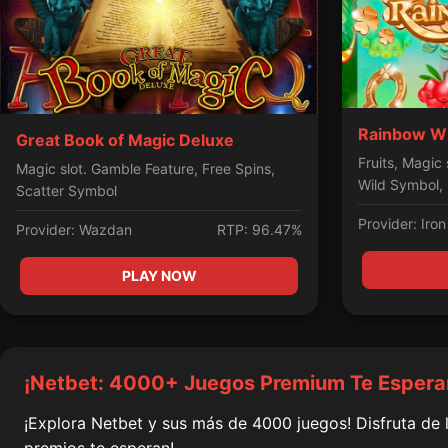
Rainbow Wi
Great Book of Magic Deluxe
Fruits, Magic 
Magic slot. Gamble Feature, Free Spins,
Wild Symbol,
Scatter Symbol
Symbols, Stac
Provider: Iro
Provider: Wazdan
RTP: 96.47%
PLAY NOW
¡Netbet: 4000+ Juegos Premium Te Espera
¡Explora Netbet y sus más de 4000 juegos! Disfruta de
premios te esperan!