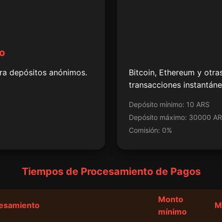
o
a depósitos anónimos.
Bitcoin, Ethereum y otr
transacciones instantán
Depósito mínimo: 10 ARS
Depósito máximo: 30000 A
Comisión: 0%
Tiempos de Procesamiento de Pagos
Monto
esamiento
M
mínimo