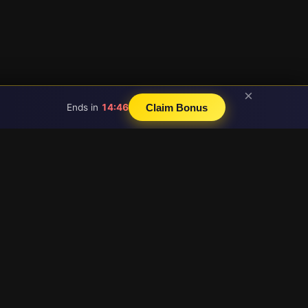
×
Ends in
14:45
Claim Bonus
Enlaces rápidos
Inicio
Juegos
Reseñas
Bonos
Sin Depósito
Redes sociales