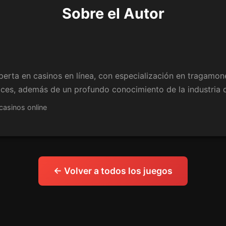
Sobre el Autor
xperta en casinos en línea, con especialización en tragamo
aces, además de un profundo conocimiento de la industria d
casinos online
← Volver a todos los juegos