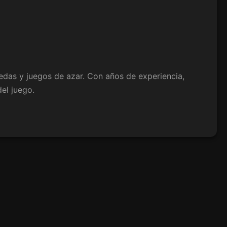
nedas y juegos de azar. Con años de experiencia,
el juego.