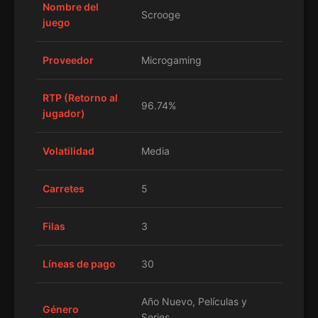
Nombre del
Scrooge
juego
Proveedor
Microgaming
RTP (Retorno al
96.74%
jugador)
Volatilidad
Media
Carretes
5
Filas
3
Líneas de pago
30
Año Nuevo, Películas y
Género
Series