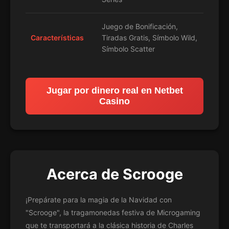
Juego de Bonificación,
Características
Tiradas Gratis, Símbolo Wild,
Símbolo Scatter
Jugar por dinero real en Netbet
Casino
Acerca de Scrooge
¡Prepárate para la magia de la Navidad con
"Scrooge", la tragamonedas festiva de Microgaming
que te transportará a la clásica historia de Charles