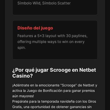
Símbolo Wild, Símbolo Scatter
Diseño del juego
Features a 5x3 layout with 30 paylines,
offering multiple ways to win on every
spin.
¿Por qué jugar Scrooge en Netbet
Casino?
¡Adéntrate en la emocionante "Scrooge" de Netbet y
activa la Juego de Bonificación para ganar premios
aún mayores!
Prepárate para la temporada navideña con los Giros
Gratis, una oportunidad de obtener ganancias sin