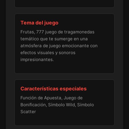
Tema del juego
Frutas, 777 juego de tragamonedas
temático que te sumerge en una
atmósfera de juego emocionante con
efectos visuales y sonoros
impresionantes.
Características especiales
Función de Apuesta, Juego de
Bonificación, Símbolo Wild, Símbolo
Scatter