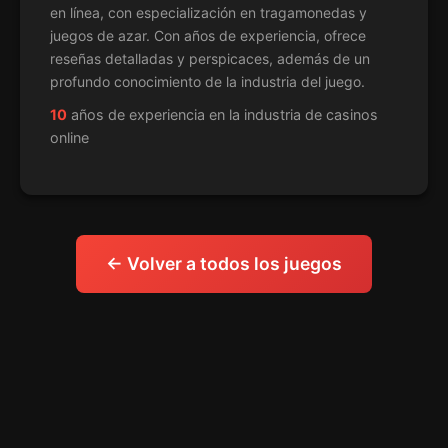
en línea, con especialización en tragamonedas y
juegos de azar. Con años de experiencia, ofrece
reseñas detalladas y perspicaces, además de un
profundo conocimiento de la industria del juego.
10
años de experiencia en la industria de casinos
online
← Volver a todos los juegos