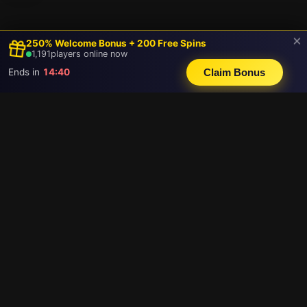
×
250% Welcome Bonus + 200 Free Spins
1,199
players online now
Ends in
14:38
Claim Bonus
Netbet Casino Casino - tu socio confiable en el mundo de los
juegos de azar
Enlaces rápidos
Inicio
Juegos
Reseñas
Bonos
Sin Depósito