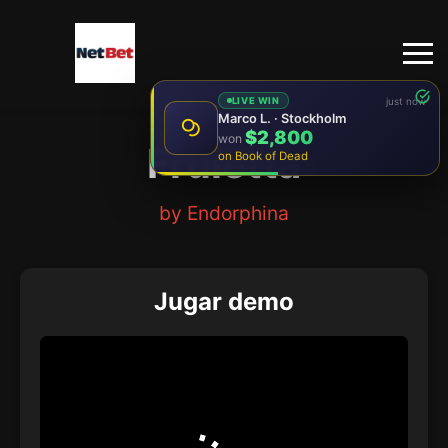
just now
LIVE WIN
Marco L. · Stockholm
$2,800
won
Fruletta
on Book of Dead
by Endorphina
Jugar demo